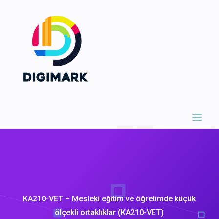
KA210-VET – Mesleki eğitim ve öğretimde küçük
ölçekli ortaklıklar (KA210-VET)